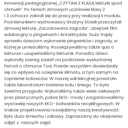
innowacji pedagogicznej
„CZYTAM Z KLASĄ lekturki spod
chmurki”. Po feriach zimowych uczniowie klasy 2
i 3 ochoczo zabrali się do pracy przy realizacji II modułu.
Pod kierunkiem wychowawcy Grażyny Stasik przeczytali
zimową lekturę „Zaczarowana zagroda”, obejrzeli film
edukacyjny o pingwinach i Antarktydzie. Dużo frajdy
sprawiło dzieciom wykonanie pingwinków i zagrody, w
której je umieściliśmy. Rozwiązywaliśmy także quiz o
lekturze i uzupełnialiśmy lekturnik. Ponadto dzieci
wykonały szereg zadań na podstawie wysłuchanej
historii o chmurce Tosi. Przede wszystkim dowiedziały
się co wpływa na ocieplenie klimatu, a tym samym na
topnienie lodowców. W naszej sali lekcyjnej powstało
także laboratorium badania lodu i śniegu. To była
świetna przygoda. Wykonaliśmy także wiele ciekawych
prac plastycznych, pokaz EKO- mody i zorganizowaliśmy
wystawkę naszych EKO- bałwanków recyklingowych. W
trakcie projektowania rozwijaliśmy naszą kreatywność.
Było dużo śmiechu i zabawy. Zapraszamy do obejrzenia
zdjęć z naszych zajęć.