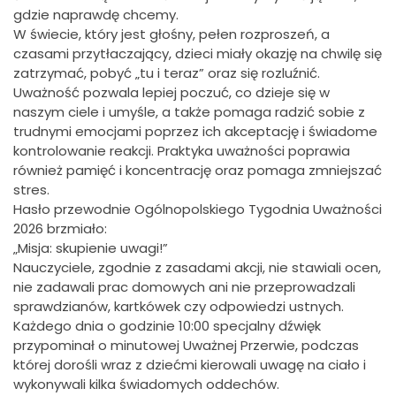
gdzie naprawdę chcemy.
W świecie, który jest głośny, pełen rozproszeń, a
czasami przytłaczający, dzieci miały okazję na chwilę się
zatrzymać, pobyć „tu i teraz” oraz się rozluźnić.
Uważność pozwala lepiej poczuć, co dzieje się w
naszym ciele i umyśle, a także pomaga radzić sobie z
trudnymi emocjami poprzez ich akceptację i świadome
kontrolowanie reakcji. Praktyka uważności poprawia
również pamięć i koncentrację oraz pomaga zmniejszać
stres.
Hasło przewodnie Ogólnopolskiego Tygodnia Uważności
2026 brzmiało:
„Misja: skupienie uwagi!”
Nauczyciele, zgodnie z zasadami akcji, nie stawiali ocen,
nie zadawali prac domowych ani nie przeprowadzali
sprawdzianów, kartkówek czy odpowiedzi ustnych.
Każdego dnia o godzinie 10:00 specjalny dźwięk
przypominał o minutowej Uważnej Przerwie, podczas
której dorośli wraz z dziećmi kierowali uwagę na ciało i
wykonywali kilka świadomych oddechów.