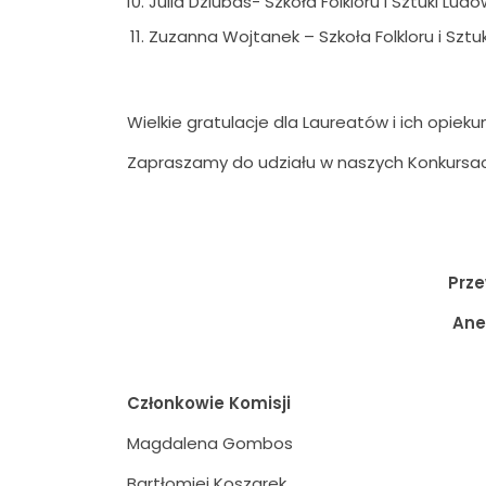
Julia Dziubas- Szkoła Folkloru i Sztuki Lu
Zuzanna Wojtanek – Szkoła Folkloru i Szt
Wielkie gratulacje dla Laureatów i ich opiek
Zapraszamy do udziału w naszych Konkursach
Prze
Aneta Chowa
Członkowie Komisji
Magdalena Gombos
Bartłomiej Koszarek