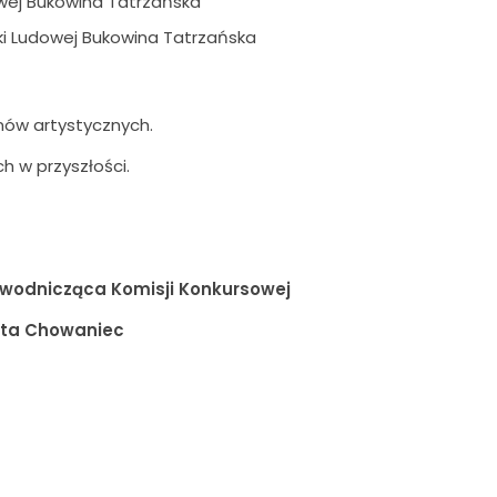
dowej Bukowina Tatrzańska
uki Ludowej Bukowina Tatrzańska
unów artystycznych.
 w przyszłości.
wodnicząca Komisji Konkursowej
niec