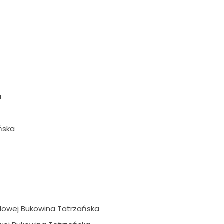
a
ńska
Ludowej Bukowina Tatrzańska