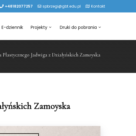
+48182077257
spbrzegi@gbt.edu.pl
Kontakt
E-dziennik
Projekty
Druki do pobrania
Plastycznego Jadwiga z Działyńskich Zamoyska
ałyńskich Zamoyska