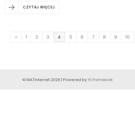
CZYTAJ WIĘCEJ
«
1
2
3
4
5
6
7
8
9
10
© MATinternet 2026 | Powered by
Yii Framework