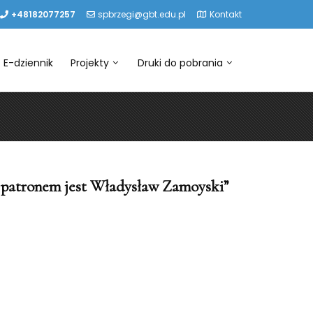
+48182077257
spbrzegi@gbt.edu.pl
Kontakt
E-dziennik
Projekty
Druki do pobrania
 patronem jest Władysław Zamoyski”