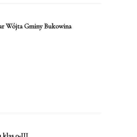
har Wójta Gminy Bukowina
klas 0-III